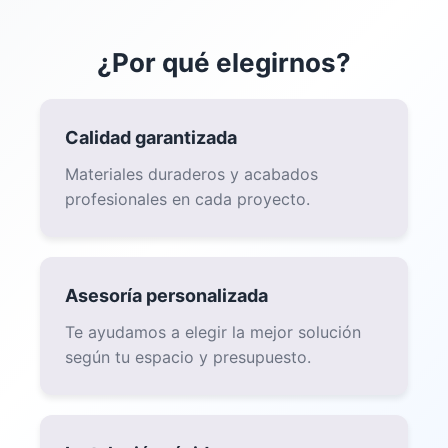
RESPUESTA RÁPIDA POR WHATSAPP
Cotización
Cuéntanos qué necesitas y te contactamos lo
antes posible con una propuesta clara y sin
compromiso.
Asesoría sin costo
para elegir la mejor solución para
✓
tu espacio.
Tiempos de respuesta cortos
vía WhatsApp o
✓
llamada.
Proyectos a medida
en estructuras, ventanas y
✓
puertas metálicas.