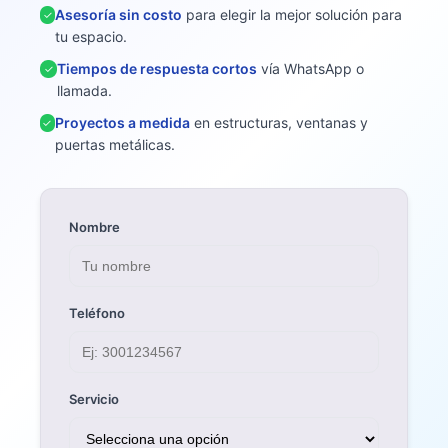
Ubicación
Visítanos
Dirección:
barrio el porvenir / apartado
Horario: Lunes a Sábado, 8:00 a.m. - 6:00
p.m.
Teléfono:
+573222412621